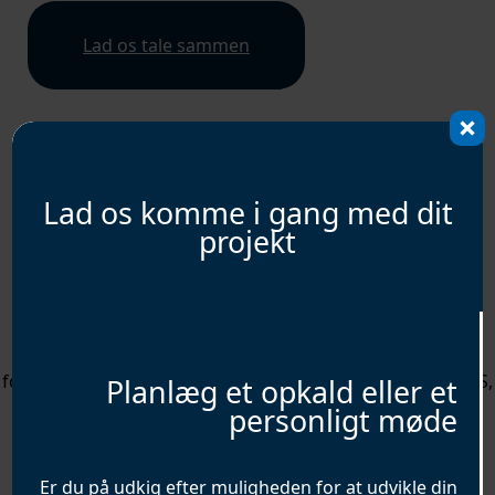
Lad os tale sammen
Lad os komme i gang med dit
projekt
Om Amir Moradi
Amir Moradi er en Paris-baseret teknologileder,
iværksætter og konsulent med over ti års erfaring inden
for teknologiledelse, digital sundhedspleje, e-handel, SaaS,
Planlæg et opkald eller et
personligt møde
kunstig intelligens (AI) og maskinlæringsplatforme (ML).
Amir er kendt for sin resultatorienterede tilgang og
ekspertise inden for skalering af højvækstvirksomheder
Er du på udkig efter muligheden for at udvikle din