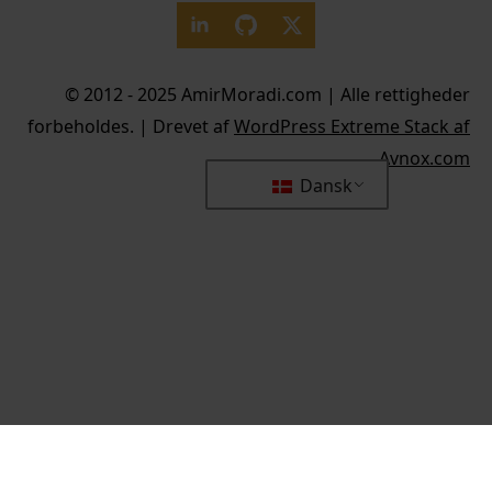
© 2012 - 2025 AmirMoradi.com | Alle rettigheder
forbeholdes. | Drevet af
WordPress Extreme Stack af
Avnox.com
Dansk