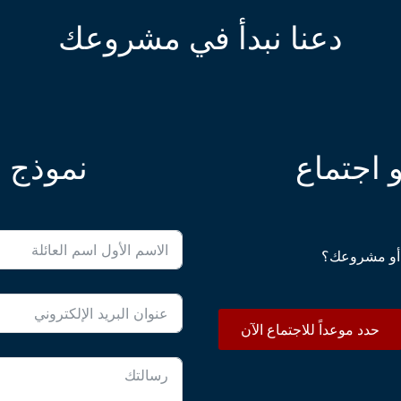
حول أمير مرادي
دعنا نبدأ في مشروعك
أمير مرادي هو قائد تكنولوجي ورائد
سنوات في مجال إدارة التكنولوجيا، وا
وخبرته في توسيع نطاق الأعمال التجا
 اجتماع
نموذج ا
التجارة الإلكترونية لمستحضرات التج
أو مشروعك؟
الحياة المبكرة والتعلي
حدد موعداً للاجتماع الآن
تابع أمير تعليمه العالي في جامعة 
الشبكات والتحكم و
درجة الماجستير 
لخبرته الفنية العميقة ومهاراته المب