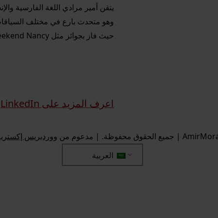
يتقن أمير مرادي اللغة الفارسية والإنج
وهو متحدث بارع في مختلف السياقات ا
حيث فاز بجوائز مثل Startup Weekend Nancy وCréativ'Est.
اعرف المزيد على LinkedIn
ووردبريس إكستريم ستاك
العربية