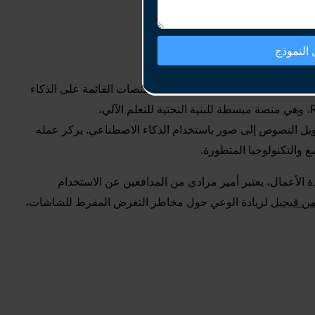
النموذج
، دورًا أساسيًا في إطلاق العديد من المنصات القائمة على الذكاء
الاصطناعي، بما في ذلك Rectified.ai، وهي منصة مبسطة للبنية التحتية للتعلم الآلي،
وهو مولد لتحويل النصوص إلى صور باستخدام الذكاء الاصطناعي. يركز عمله
ع والتكنولوجيا المتطورة.
 الأعمال، يعتبر أمير مرادي من المدافعين عن الاستخدام
من فيجيل
لزيادة الوعي حول مخاطر التعرض المفرط للشاشات،