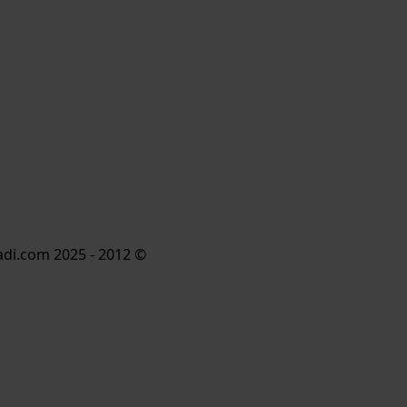
© 2012 - 2025 AmirMoradi.com | جميع الحقوق محفوظة. | مدعوم من