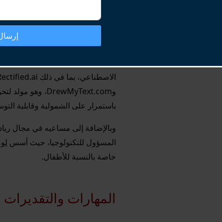
المساهمات
إرسال 
وقد لعب أمير، وهو مبتكر غزير الإنتاج
وDrewMyText.com، 
باستمرار على الشمولية وقابلية التوس
وبالإضافة إلى مساعيه في مجال ريادة
المسؤول للتكنولوجيا، حيث أسس
لو
خاصة بالنسبة للأطفال.
المهارات والتقديرات